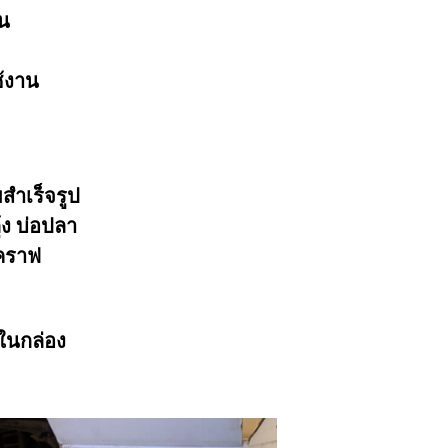
อน
ช้งาน
สำเร็จรูป
้ง บ่อปลา
าคราฟ
ในกล่อง