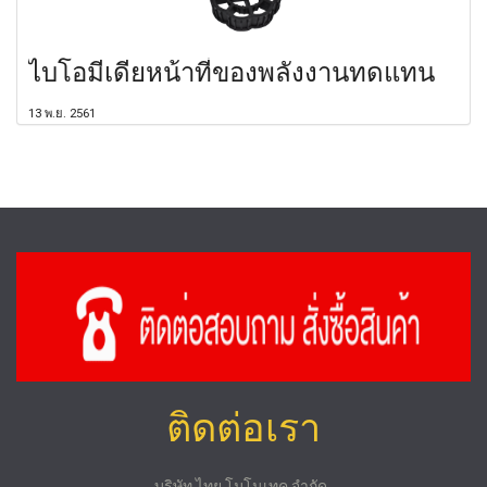
ไบโอมีเดียหน้าที่ของพลังงานทดแทน
13 พ.ย. 2561
ติดต่อเรา
บริษัท ไทย โมโนเทค จำกัด