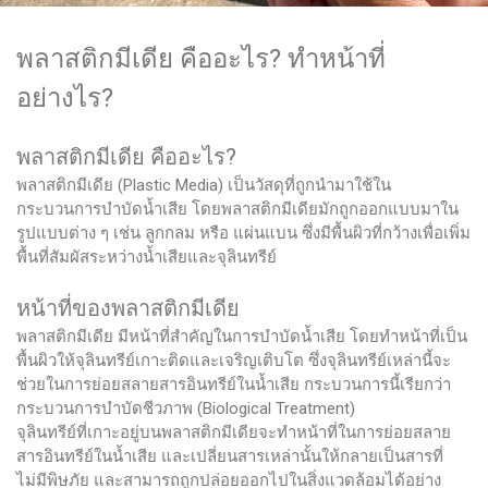
พลาสติกมีเดีย คืออะไร? ทำหน้าที่
อย่างไร?
พลาสติกมีเดีย คืออะไร?
พลาสติกมีเดีย (Plastic Media) เป็นวัสดุที่ถูกนำมาใช้ใน
กระบวนการบำบัดน้ำเสีย โดยพลาสติกมีเดียมักถูกออกแบบมาใน
รูปแบบต่าง ๆ เช่น ลูกกลม หรือ แผ่นแบน ซึ่งมีพื้นผิวที่กว้างเพื่อเพิ่ม
พื้นที่สัมผัสระหว่างน้ำเสียและจุลินทรีย์
หน้าที่ของพลาสติกมีเดีย
พลาสติกมีเดีย มีหน้าที่สำคัญในการบำบัดน้ำเสีย โดยทำหน้าที่เป็น
พื้นผิวให้จุลินทรีย์เกาะติดและเจริญเติบโต ซึ่งจุลินทรีย์เหล่านี้จะ
ช่วยในการย่อยสลายสารอินทรีย์ในน้ำเสีย กระบวนการนี้เรียกว่า
กระบวนการบำบัดชีวภาพ (Biological Treatment)
จุลินทรีย์ที่เกาะอยู่บนพลาสติกมีเดียจะทำหน้าที่ในการย่อยสลาย
สารอินทรีย์ในน้ำเสีย และเปลี่ยนสารเหล่านั้นให้กลายเป็นสารที่
ไม่มีพิษภัย และสามารถถูกปล่อยออกไปในสิ่งแวดล้อมได้อย่าง