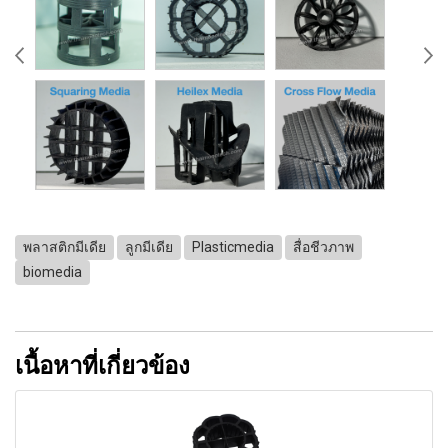
พลาสติกมีเดีย
ลูกมีเดีย
Plasticmedia
สื่อชีวภาพ
biomedia
เนื้อหาที่เกี่ยวข้อง