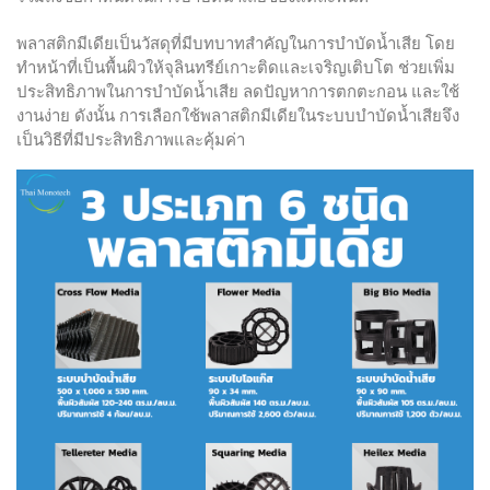
พลาสติกมีเดียเป็นวัสดุที่มีบทบาทสำคัญในการบำบัดน้ำเสีย โดย
ทำหน้าที่เป็นพื้นผิวให้จุลินทรีย์เกาะติดและเจริญเติบโต ช่วยเพิ่ม
ประสิทธิภาพในการบำบัดน้ำเสีย ลดปัญหาการตกตะกอน และใช้
งานง่าย ดังนั้น การเลือกใช้พลาสติกมีเดียในระบบบำบัดน้ำเสียจึง
เป็นวิธีที่มีประสิทธิภาพและคุ้มค่า