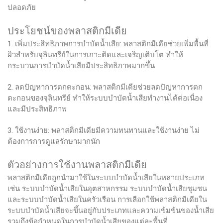
ปลอดภัย
ประโยชน์ของพลาสติกมีเดีย
1. เพิ่มประสิทธิภาพการบำบัดน้ำเสีย: พลาสติกมีเดียช่วยเพิ่มพื้นที่
ผิวสำหรับจุลินทรีย์ในการเกาะติดและเจริญเติบโต ทำให้
กระบวนการบำบัดน้ำเสียมีประสิทธิภาพมากขึ้น
2. ลดปัญหาการตกตะกอน: พลาสติกมีเดียช่วยลดปัญหาการตก
ตะกอนของจุลินทรีย์ ทำให้ระบบบำบัดน้ำเสียทำงานได้ต่อเนื่อง
และมีประสิทธิภาพ
3. ใช้งานง่าย: พลาสติกมีเดียมีความทนทานและใช้งานง่าย ไม่
ต้องการการดูแลรักษามากนัก
ตัวอย่างการใช้งานพลาสติกมีเดีย
พลาสติกมีเดียถูกนำมาใช้ในระบบบำบัดน้ำเสียในหลายประเภท
เช่น ระบบบำบัดน้ำเสียในอุตสาหกรรม ระบบบำบัดน้ำเสียชุมชน
และระบบบำบัดน้ำเสียในครัวเรือน การเลือกใช้พลาสติกมีเดียใน
ระบบบำบัดน้ำเสียจะขึ้นอยู่กับประเภทและความเข้มข้นของน้ำเสีย
รวมถึงข้อกำหนดในการบำบัดน้ำเสียของแต่ละพื้นที่