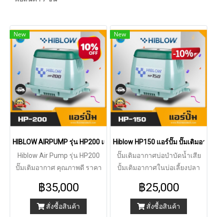
New
New
HIBLOW AIRPUMP รุ่น HP200 แอร์ปั๊ม ปั๊มลม 200 ลิตร/นาที ราคาประห
Hiblow HP150 แอร์ปั๊ม ปั๊มเติมอากาศ
Hiblow Air Pump รุ่น HP200
ปั๊มเติมอากาศบ่อบำบัดน้ำเสีย
ปั๊มเติมอากาศ คุณภาพดี ราคา
ปั้มเติมอากาศในบ่อเลี้ยงปลา
ถูก ยอดขายอันดับ 1 ให้กำลังลม
ปริมาตรการเติมอากาศ 150
฿35,000
฿25,000
แรงต่อเนื่อง ปั๊มลม ที่มีศูนย์ซ่อม
ลิตร/นาที เติมลมต่อเนื่อง เสียง
ให้บริการในประเทศไทย หมด
เงียบ ไม่รบกวน
สั่งซื้อสินค้า
สั่งซื้อสินค้า
กังวลเรื่องบริการหลังการขาย มี