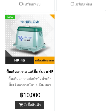
เปรียบเทียบ
เปรียบเทียบ
New
ปั๊มเติมอากาศ แอร์ปั้ม ปั้มลม HIBLOW AIRPUMP HP40
ปั๊มเติมอากาศบ่อบำบัดน้ำเสีย
ปั้มเติมอากาศในบ่อเลี้ยงปลา
ปริมาตรการเติมอากาศ 40
฿10,000
ลิตร/นาที เติมลมต่อเนื่อง เสียง
เงียบ ไม่รบกวน
สั่งซื้อสินค้า