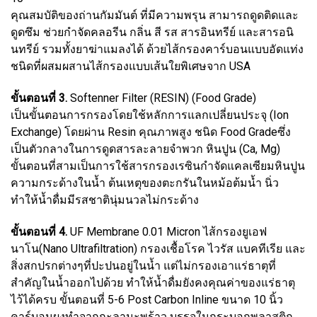
คุณสมบัติของถ่านกัมมันต์ ที่มีความพรุน สามารถดูดติดและ
ดูดซึม ช่วยกำจัดคลอรีน กลิ่น สี รส สารอินทรีย์ และสารอนิ
นทรีย์ รวมทั้งยาฆ่าแมลงได้ ด้วยไส้กรองคาร์บอนแบบอัดแท่ง
ชนิดที่ผสมผสานไส้กรองแบบเส้นใยพิเศษจาก USA
ขั้นตอนที่ 3.
Softenner Filter (RESIN) (Food Grade)
เป็นขั้นตอนการกรองโดยใช้หลักการแลกเปลี่ยนประจุ (Ion
Exchange) โดยผ่าน Resin คุณภาพสูง ชนิด Food Gradeซึ่ง
เป็นตัวกลางในการดูดสารละลายจำพวก หินปูน (Ca, Mg)
ขั้นตอนที่สามเป็นการใช้สารกรองเรซินกำจัดแคลเซียมหินปูน
ความกระด้างในน้ำ ต้นเหตุของตะกรันในหม้อต้มน้ำ นิ่ว
ทำให้น้ำดื่มมีรสชาตินุ่มนวลไม่กระด้าง
ขั้นตอนที่ 4.
UF Membrane 0.01 Micron ไส้กรองยูเอฟ
นาโน(Nano Ultrafiltration) กรองเชื้อโรค ไวรัส แบคทีเรีย และ
สิ่งสกปรกต่างๆที่ปะปนอยู่ในน้ำ แต่ไม่กรองเอาแร่ธาตุที่
สำคัญในน้ำออกไปด้วย ทำให้น้ำดื่มยังคงคุณค่าของแร่ธาตุ
ไว้ได้ครบ ขั้นตอนที่ 5-6 Post Carbon Inline ขนาด 10 นิ้ว
คาร์บอนผงทำจากกะลามะพร้าว บรรจุในกระบอกพลาสติก