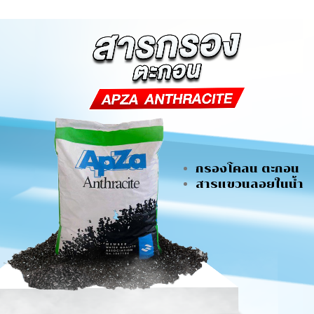
กรองโคลน ตะกอน
สารแขวนลอยในน้ำ